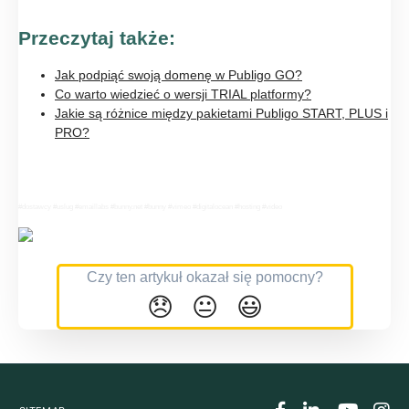
Przeczytaj także:
Jak podpiąć swoją domenę w Publigo GO?
Co warto wiedzieć o wersji TRIAL platformy?
Jakie są różnice między pakietami Publigo START, PLUS i
PRO?
#dostawcy #uslug #emaillabs #bunny.net #bunny #vimeo #digitalocean #hosting #video
Czy ten artykuł okazał się pomocny?
😞
😐
😃