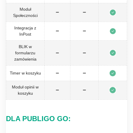
Moduł
➖
➖
Społeczności
Integracja z
➖
➖
InPost
BLIK w
formularzu
➖
➖
zamówienia
Timer w koszyku
➖
➖
Moduł opinii w
➖
➖
koszyku
DLA PUBLIGO GO: