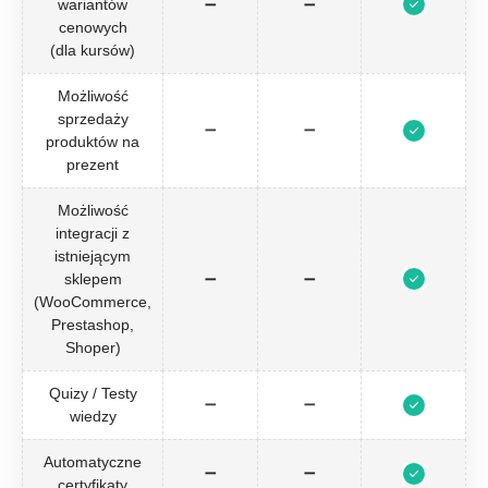
wariantów
➖
➖
cenowych
(dla kursów)
Możliwość
sprzedaży
➖
➖
produktów na
prezent
Możliwość
integracji z
istniejącym
sklepem
➖
➖
(WooCommerce,
Prestashop,
Shoper)
Quizy / Testy
➖
➖
wiedzy
Automatyczne
➖
➖
certyfikaty