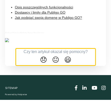
Opis poszczególnych funkcjonalności
Dostawcy i limity dla Publigo GO
Jak podpiąć swoją domenę w Publigo GO?
#funkcje #różnice #pakiety #opcje #możliwości
Czy ten artykuł okazał się pomocny?
😞
😐
😃
SITEMAP
Powered by
Helpwise