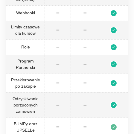
Webhooki
➖
➖
Limity czasowe
➖
➖
dla kursów
Role
➖
➖
Program
➖
➖
Partnerski
Przekierowanie
➖
➖
po zakupie
Odzyskiwanie
porzuconych
➖
➖
zamówień
BUMPy oraz
➖
➖
UPSELLe