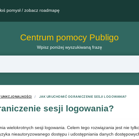
łoś pomysł / zobacz roadmapę
Centrum pomocy Publigo
Wpisz poniżej wyszukiwaną frazę
FUNKCJONALNOŚCI
JAK URUCHOMIĆ OGRANICZENIE SESJI LOGOWANIA?
aniczenie sesji logowania?
nia wielokrotnych sesji logowania. Celem tego rozwiązania jest nie ty
a ryzyka nieautoryzowanego dostępu i udostępniania danych dostępowy