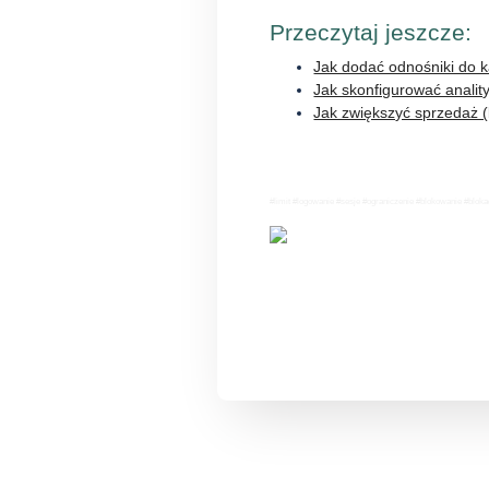
Przeczytaj jeszcze:
Jak dodać odnośniki do 
Jak skonfigurować anality
Jak zwiększyć sprzedaż (
#limit #logowanie #sesje #ograniczenie #blokowanie #blok