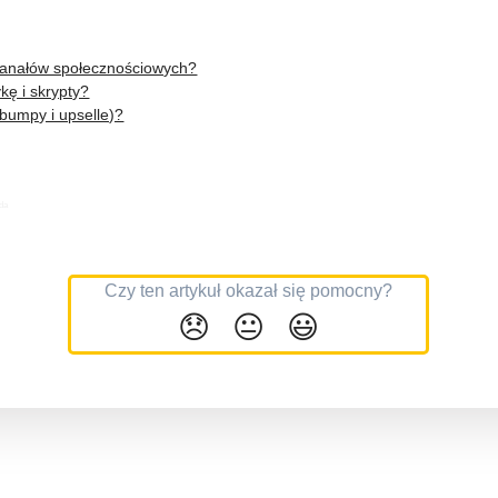
kanałów społecznościowych?
kę i skrypty?
bumpy i upselle)?
ada
Czy ten artykuł okazał się pomocny?
😞
😐
😃