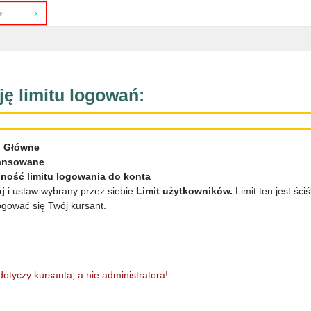
ę limitu logowań:
➔
Główne
ansowane
ność limitu logowania do konta
uj
i ustaw wybrany przez siebie
Limit użytkowników.
Limit ten jest śc
ogować się Twój kursant.
dotyczy kursanta, a nie administratora!