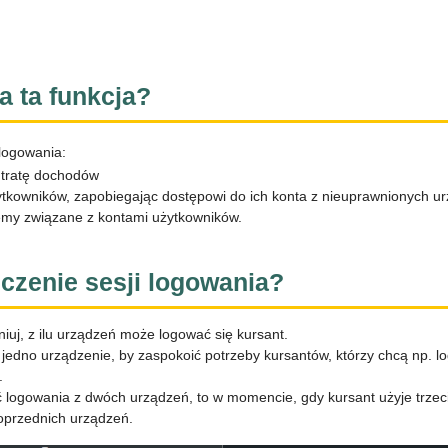
a ta funkcja?
 logowania:
utratę dochodów
ytkowników, zapobiegając dostępowi do ich konta z nieuprawnionych u
emy związane z kontami użytkowników.
iczenie sesji logowania?
iuj, z ilu urządzeń może logować się kursant.
 jedno urządzenie, by zaspokoić potrzeby kursantów, którzy chcą np. l
.
ć logowania z dwóch urządzeń, to w momencie, gdy kursant użyje trze
oprzednich urządzeń.