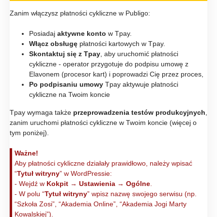
Zanim włączysz płatności cykliczne w Publigo:
Posiadaj
aktywne konto
w Tpay.
Włącz obsługę
płatności kartowych w Tpay.
Skontaktuj się z Tpay
, aby uruchomić płatności
cykliczne - operator przygotuje do podpisu umowę z
Elavonem (procesor kart) i poprowadzi Cię przez proces,
Po podpisaniu umowy
Tpay aktywuje płatności
cykliczne na Twoim koncie
Tpay wymaga także
przeprowadzenia testów produkcyjnych
,
zanim uruchomi płatności cykliczne w Twoim koncie (więcej o
tym poniżej).
Ważne!
Aby płatności cykliczne działały prawidłowo, należy wpisać
“
Tytuł witryny
” w WordPressie:
- Wejdź w
Kokpit
→
Ustawienia
→
Ogólne
.
- W polu “
Tytuł witryny
” wpisz nazwę swojego serwisu (np.
“Szkoła Zosi”, “Akademia Online”, “Akademia Jogi Marty
Kowalskiej”).