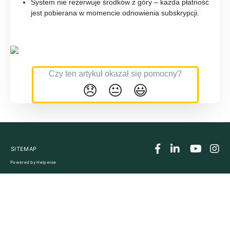
System nie rezerwuje środków z góry – każda płatność
jest pobierana w momencie odnowienia subskrypcji.
Czy ten artykuł okazał się pomocny?
😞
😐
😃
SITEMAP
Powered by
Helpwise