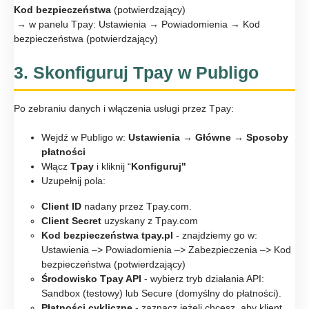
Kod bezpieczeństwa
(potwierdzający)
→ w panelu Tpay: Ustawienia → Powiadomienia → Kod
bezpieczeństwa (potwierdzający)
3. Skonfiguruj Tpay w Publigo
Po zebraniu danych i włączenia usługi przez Tpay:
Wejdź w Publigo w:
Ustawienia
→
Główne
→
Sposoby
płatności
Włącz
Tpay
i kliknij “
Konfiguruj"
Uzupełnij pola:
Client ID
nadany przez Tpay.com.
Client Secret
uzyskany z Tpay.com
Kod bezpieczeństwa tpay.pl
- znajdziemy go w:
Ustawienia –> Powiadomienia –> Zabezpieczenia –> Kod
bezpieczeństwa (potwierdzający)
Środowisko Tpay API
- wybierz tryb działania API:
Sandbox (testowy) lub Secure (domyślny do płatności).
Płatności cykliczne
- zaznacz jeżeli chcesz, aby klient