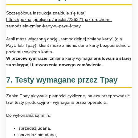
Szczegółowa instrukcja znajduje się tutaj:
https://poznaj.publigo.pl/articles/236321-jak-uruchomi-
samodzieln-zmian-karty-w-payu-i-tpay
Jeśli masz włączoną opcję „samodzielnej zmiany karty” (dla
PayU lub Tpay), klient może zmienić dane karty bezpośrednio z
poziomu swojego konta.
W przeciwnym razie
, zmiana karty wymaga
anulowania starej
subskrypcji i utworzenia nowego zamówienia.
7. Testy wymagane przez Tpay
Zanim Tpay aktywuje płatności cykliczne, należy przeprowadzić
tzw. testy produkcyjne - wymagane przez operatora.
Do wykonania są m.in.:
sprzedaż udana,
sprzedaż nieudana,