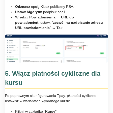
Odznacz
opcję Klucz publiczny RSA.
Ustaw Algorytm
podpisu: sha1.
W sekcji
Powiadomienia
→
URL
do
powiadomień,
ustaw: "
zezwól na nadpisanie adresu
URL powiadomienia
" →
Tak
.
5. Włącz płatności cykliczne dla
kursu
Po poprawnym skonfigurowaniu Tpay, płatności cykliczne
ustawisz w wariantach wybranego kursu:
Kliknij w zakładkę "
Kursy
"