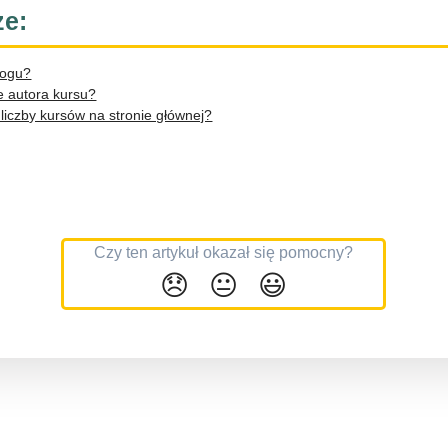
ze:
logu?
e autora kursu?
 liczby kursów na stronie głównej?
Czy ten artykuł okazał się pomocny?
😞
😐
😃