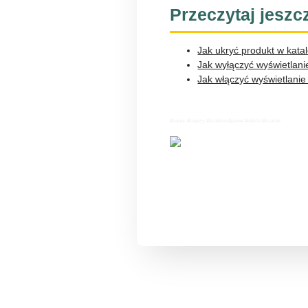
Przeczytaj jeszc
Jak ukryć produkt w kata
Jak wyłączyć wyświetlani
Jak włączyć wyświetlanie
#baner #napisy #szablon #panel #oferta #scarlet