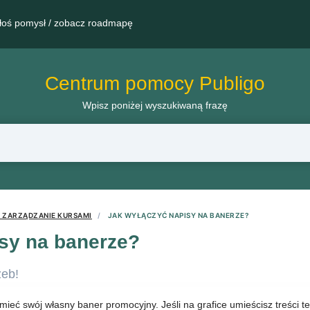
łoś pomysł / zobacz roadmapę
Centrum pomocy Publigo
Wpisz poniżej wyszukiwaną frazę
I ZARZĄDZANIE KURSAMI
JAK WYŁĄCZYĆ NAPISY NA BANERZE?
sy na banerze?
zeb!
ieć swój własny baner promocyjny. Jeśli na grafice umieścisz treści t