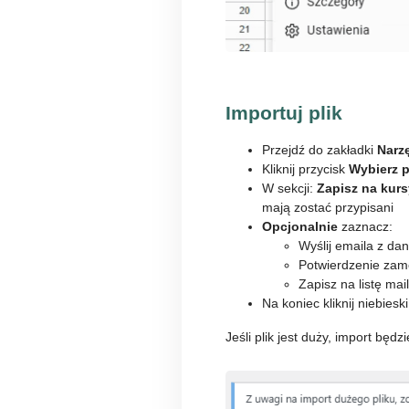
Importuj plik
Przejdź do zakładki
Narz
Kliknij przycisk
Wybierz p
W sekcji:
Zapisz na kur
mają zostać przypisani
Opcjonalnie
zaznacz:
Wyślij emaila z d
Potwierdzenie zam
Zapisz na listę m
Na koniec kliknij niebiesk
Jeśli plik jest duży, import będ