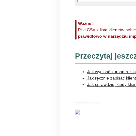
Ważne!
Pliki CSV z listą klientów pob
prawidłowo w narzędziu im
Przeczytaj jeszc
Jak wypisać kursanta z k
Jak ręcznie zapisać klien
Jak sprawdzić, kiedy kli
#import #dodanie #zapis