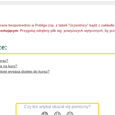
ierane bezpośrednio w Publigo (np. z tabeli "Uczestnicy" bądź z zakładk
portującym
. Przygotuj odrębny plik wg. powyższych wytycznych, by pr
ze:
ursu?
ta na kurs?
entowi wygasa dostęp do kursu?
Czy ten artykuł okazał się pomocny?