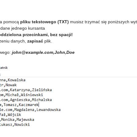
 za pomocą
pliku tekstowego (TXT)
musisz trzymać się poniższych wy
 dane jednego kursanta
ddzielona przecinkami, bez spacji!
zeniu danych,
zapisać
plik.
owego:
john@example.com,John,Doe