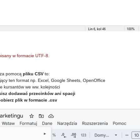
apisany w formacie UTF-8.
t za pomocą
pliku CSV
to:
ący ten format np. Excel, Google Sheets, OpenOffice
ne kursantów we ww. kolejności
sisz dodawać przecinków ani spacji
obierz plik w formacie .csv