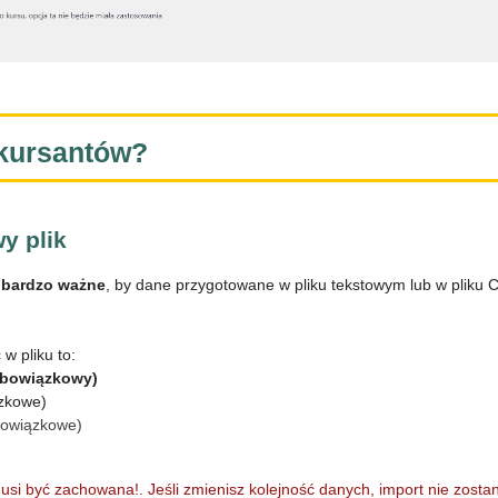
kursantów?
y plik
,
bardzo ważne
, by dane przygotowane w pliku tekstowym lub w pliku 
w pliku to:
(obowiązkowy)
ązkowe)
bowiązkowe)
si być zachowana!. Jeśli zmienisz kolejność danych, import nie zost