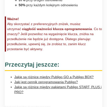
🔹
37%
przy drugim odnowieniu
🔹
50%
przy każdym kolejnym odnowieniu
Ważne!
Aby skorzystać z preferencyjnych zniżek, musisz
utrzymać
ciągłość ważności klucza oprogramowania
. Co to
znaczy? Jeśli pozwolisz na wygaśnięcie klucza, zniżka na
przedłużenie nie będzie już dostępna. Dlatego planując
przedłużenie, upewnij się, że zrobisz to, zanim klucz
przestanie być aktywny.
Przeczytaj jeszcze:
Jakie są różnice między Publigo GO a Publigo BOX?
Jaki jest cennik oprogramowania Publigo?
Jakie są różnice między pakietami Publigo START, PLUS i
PRO?
#cena #cennik #koszt #klucz #licencja #oprogramowanie