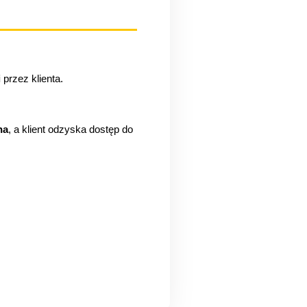
i
 przez klienta.
na
, a klient odzyska dostęp do 