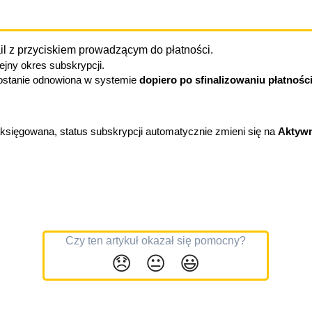
ail z przyciskiem prowadzącym do płatności.
lejny okres subskrypcji.
ostanie odnowiona w systemie 
dopiero po sfinalizowaniu płatnośc
aksięgowana, status subskrypcji automatycznie zmieni się na 
Aktyw
Czy ten artykuł okazał się pomocny?
😞
😐
😃