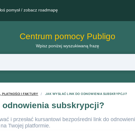
łoś pomysł / zobacz roadmapę
Centrum pomocy Publigo
Wpisz poniżej wyszukiwaną frazę
 PŁATNOŚCI I FAKTURY
JAK WYSŁAĆ LINK DO ODNOWIENIA SUBSKRYPCJI?
o odnowienia subskrypcji?
ać i przesłać kursantowi bezpośredni link do odnowieni
a Twojej platformie.