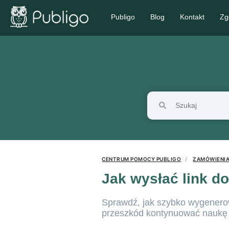
Publigo
Blog
Kontakt
Zg
CENTRUM POMOCY PUBLIGO
ZAMÓWIENIA,
Jak wysłać link d
Sprawdź, jak szybko wygenerow
przeszkód kontynuować naukę n