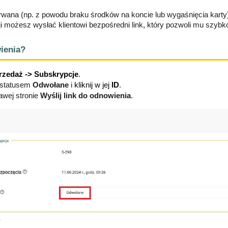
rwana (np. z powodu braku środków na koncie lub wygaśnięcia karty), 
cji możesz wysłać klientowi bezpośredni link, który pozwoli mu szyb
wienia?
rzedaż -> Subskrypcje
.
 statusem 
Odwołane 
i 
kliknij w jej 
ID
.
awej stronie 
Wyślij link do odnowienia
.