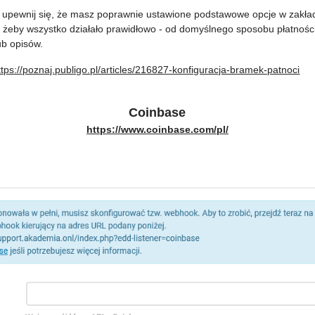
i, upewnij się, że masz poprawnie ustawione podstawowe opcje w zakł
 żeby wszystko działało prawidłowo - od domyślnego sposobu płatności 
ub opisów.
ttps://poznaj.publigo.pl/articles/216827-konfiguracja-bramek-patnoci
Coinbase
https://www.coinbase.com/pl/