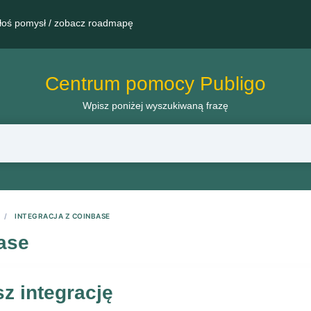
łoś pomysł / zobacz roadmapę
Centrum pomocy Publigo
Wpisz poniżej wyszukiwaną frazę
INTEGRACJA Z COINBASE
base
z integrację