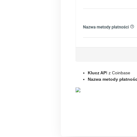
Klucz AP
I z Coinbase
N
azwa metody płatnośc