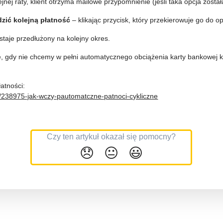
jnej raty, klient otrzyma mailowe przypomnienie (jeśli taka opcja zosta
zić kolejną płatność
– klikając przycisk, który przekierowuje go do op
staje przedłużony na kolejny okres.
 gdy nie chcemy w pełni automatycznego obciążenia karty bankowej kl
atności:
les/238975-jak-wczy-pautomatczne-patnoci-cykliczne
Czy ten artykuł okazał się pomocny?
😞
😐
😃