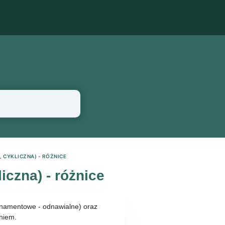
 CYKLICZNA) - RÓŻNICE
iczna) - różnice
namentowe - odnawialne) oraz
aniem.