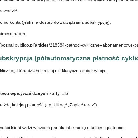
rowadzić:
ziomu konta (jeśli ma dostęp do zarządzania subskrypcją),
dministratora.
//poznaj.publigo.pl/articles/218584-patnoci-cykliczne--abonamentowe-p
bskrypcja (półautomatyczna płatność cykli
licznej, która działa inaczej niż klasyczna subskrypcja.
zowo wpisywać danych karty
, ale
ażdą kolejną płatność (np. kliknąć „Zapłać teraz”).
ności klient widzi w swoim panelu informację o kolejnej płatności.