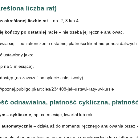
reślona liczba rat)
i w
określonej liczbie rat
– np. 2, 3 lub 4.
się
kończy po ostatniej racie
– nie trzeba jej ręcznie anulować.
wia się – po zakończeniu ostatniej płatności klient nie ponosi dalszych
ć ustawiony jako:
p na 3 miesiące),
dostęp „na zawsze” po spłacie całej kwoty).
://poznaj.publigo.pl/articles/234408-jak-ustawi-raty-w-kursie
ość odnawialna, płatność cykliczna, płatno
ym – cyklicznie
, np. co miesiąc, kwartał lub rok.
ę automatycznie
– działa aż do momentu ręcznego anulowania przez k
 modelu abonamentowym, np. w kursach członkowskich lub platformac