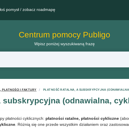
łoś pomysł / zobacz roadmapę
Centrum pomocy Publigo
Wpisz poniżej wyszukiwaną frazę
 PŁATNOŚCI I FAKTURY
PŁATNOŚĆ RATALNA, A SUBSKRYPCYJNA (ODNAWIALNA,
a subskrypcyjna (odnawialna, cykl
py płatności cyklicznych:
płatności ratalne,
płatności cykliczne
(abo
ykliczne
. Różnią się one przede wszystkim działaniem oraz zastosow