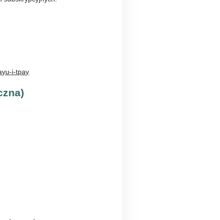
ayu-i-tpay
czna)