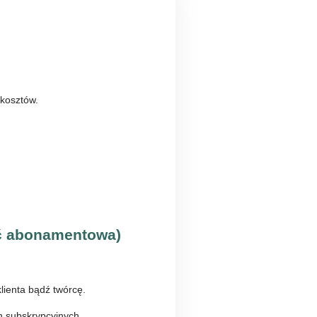
 kosztów.
ść abonamentowa)
lienta bądź twórcę.
h subskrypcyjnych.