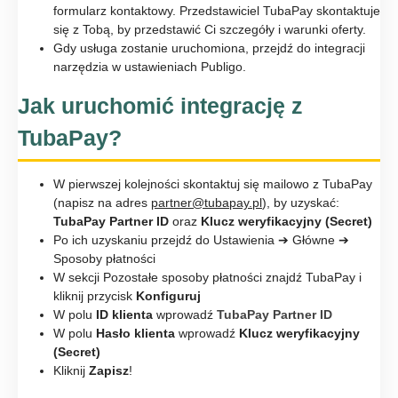
formularz kontaktowy. Przedstawiciel TubaPay skontaktuje
się z Tobą, by przedstawić Ci szczegóły i warunki oferty.
Gdy usługa zostanie uruchomiona, przejdź do integracji
narzędzia w ustawieniach Publigo.
Jak uruchomić integrację z
TubaPay?
W pierwszej kolejności skontaktuj się mailowo z TubaPay
(napisz na adres
partner@tubapay.pl
), by uzyskać:
TubaPay Partner ID
oraz
Klucz weryfikacyjny (Secret)
Po ich uzyskaniu przejdź do Ustawienia ➔ Główne ➔
Sposoby płatności
W sekcji Pozostałe sposoby płatności znajdź TubaPay i
kliknij przycisk
Konfiguruj
W polu
ID klienta
wprowadź
TubaPay Partner ID
W polu
Hasło klienta
wprowadź
Klucz weryfikacyjny
(Secret)
Kliknij
Zapisz
!