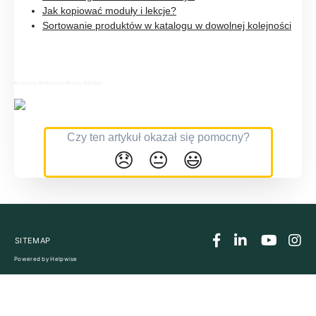
Jak kopiować moduły i lekcje?
Sortowanie produktów w katalogu w dowolnej kolejności
#warianty #checkbox #kursy #dostęp
Czy ten artykuł okazał się pomocny?
😞
😐
😃
SITEMAP
Powered by
Helpwise