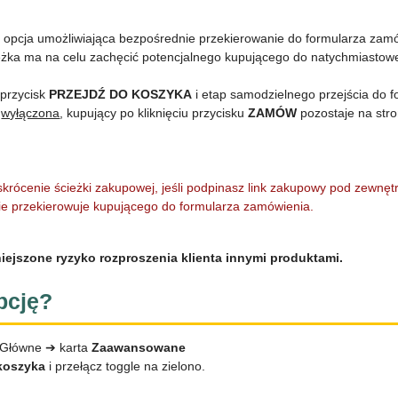
 opcja umożliwiająca bezpośrednie przekierowanie do formularza zamów
eżka ma na celu zachęcić potencjalnego kupującego do natychmiasto
 przycisk
PRZEJDŹ DO KOSZYKA
i etap samodzielnego przejścia do 
t
wyłączona
, kupujący po kliknięciu przycisku
ZAMÓW
pozostaje na str
krócenie ścieżki zakupowej, jeśli podpinasz link zakupowy pod zewnęt
ie przekierowuje kupującego do formularza zamówienia.
iejszone ryzyko rozproszenia klienta innymi produktami.
pcję?
 Główne ➔ karta
Zaawansowane
koszyka
i przełącz toggle na zielono.