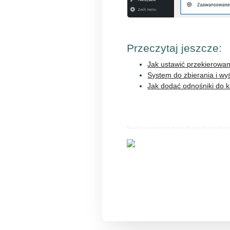
Przeczytaj jeszcze:
Jak ustawić przekierowan
System do zbierania i wy
Jak dodać odnośniki do 
#przekierowanie #proces #zakupy #koszyk #zamów #prosto