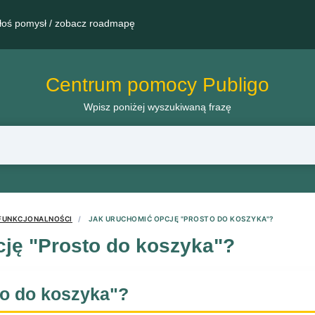
łoś pomysł / zobacz roadmapę
Centrum pomocy Publigo
Wpisz poniżej wyszukiwaną frazę
FUNKCJONALNOŚCI
JAK URUCHOMIĆ OPCJĘ "PROSTO DO KOSZYKA"?
ję "Prosto do koszyka"?
to do koszyka"?