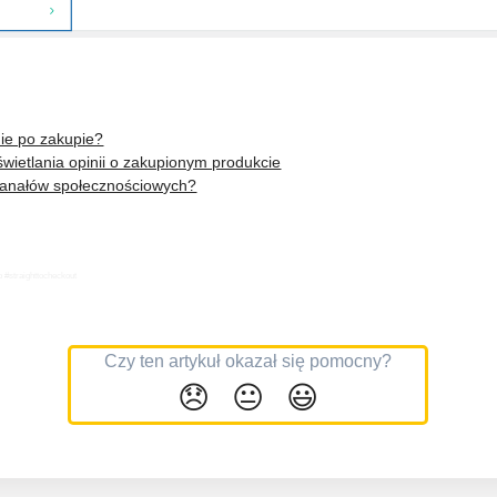
ie po zakupie?
świetlania opinii o zakupionym produkcie
kanałów społecznościowych?
 #straighttocheckout
Czy ten artykuł okazał się pomocny?
😞
😐
😃