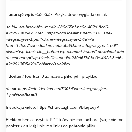
-
usunąć wpis <a> </a>
: Przykładowo wygląda on tak:
<a id="wp-block-file--media-280d65bf-be0c-462d-8cd6-
e2c2913f05d9" href="https://cdn.idealms.net/5303/Dane-
integracyjne-1.pdf">Dane-integracyjne-1</a><a
href="https://cdn.idealms.net/5303/Dane-integracyjne-1.pdf"
class="wp-block-file__button wp-element-button" download aria-
describedby="wp-block-file--media-280d65bf-be0c-462d-8cd6-
e2c2913f05d9">Pobierz</a></div>
-
dodać #toolbar=0
za nazwą pliku pdf, przykład:
data="https://cdn.idealms.net/5303/Dane-integracyjne-
1.pdf
#toolbar=0
Instrukcja video:
https://share.zight.com/BluqEoyP
Efektem będzie czytnik PDF który nie ma toolbara (więc nie ma
pobierz / drukuj) i nie ma linku do pobrania pliku.