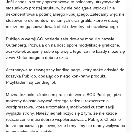
Jeśli chodzi o strony sprzedażowe to polecamy utrzymywanie
stosunkowo prostej struktury, by nie odciągała wzroku i nie
dekoncentrowała potencjalnego kupującego. Zalecamy więc nie
stosowanie elementów ruchomych oraz grafik, które w dużej
mierze mogą spowodować efekt odwrotny od oczekiwanego.
Publigo w wersji GO posiada zabudowany moduł o nazwie
Gutenberg. Pozwala on na dość spore modyfikacje graficzne,
aczkolwiek zdajemy sobie sprawę z tego, że nie każdy może się
z ww. Gutenbergiem dobrze czuć.
Alternatywa to zewnętrzny landing page, który może odsyłać do
koszyka Publigo, dodając do niego konkretny produkt.
Przykładem są Landingi.pl.
Można też pokusić się o migracje do wersji BOX Publigo, gdzie
możemy doinstalowywać różnego rodzaju rozszerzenia
wordpressowe, które urozmaicają możliwości customizacji
wyglądu strony. Należy jednak liczyć się z tym, że nie każde
rozszerzenie musi dobrze współpracować z Publigo. Chodzi o
to, że opracowują je zewnętrzne firmy i my nie mamy wpływu na
to, co zmieniają w kodzie.