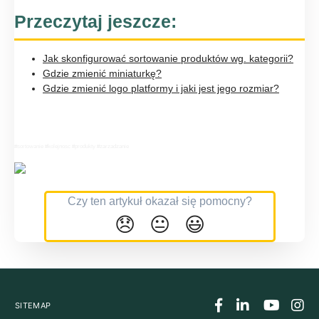
Przeczytaj jeszcze:
Jak skonfigurować sortowanie produktów wg. kategorii?
Gdzie zmienić miniaturkę?
Gdzie zmienić logo platformy i jaki jest jego rozmiar?
#sortowanie #kolejnosc #produkty #zarzadzanie
Czy ten artykuł okazał się pomocny?
😞
😐
😃
SITEMAP