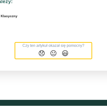
leży:
:
Klasyczny
Czy ten artykuł okazał się pomocny?
😞
😐
😃