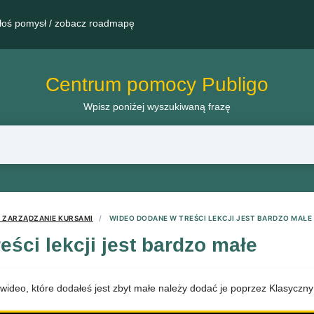
łoś pomysł / zobacz roadmapę
Centrum pomocy Publigo
Wpisz poniżej wyszukiwaną frazę
I ZARZĄDZANIE KURSAMI
WIDEO DODANE W TREŚCI LEKCJI JEST BARDZO MAŁE
ści lekcji jest bardzo małe
 wideo, które dodałeś jest zbyt małe należy dodać je poprzez Klasyczny