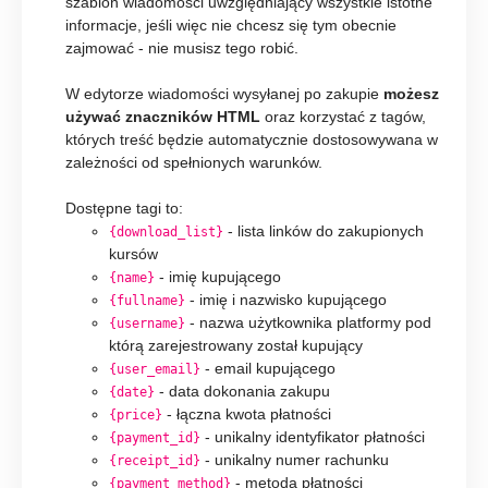
szablon wiadomości uwzględniający wszystkie istotne
informacje, jeśli więc nie chcesz się tym obecnie
zajmować - nie musisz tego robić.
W edytorze wiadomości wysyłanej po zakupie
możesz
używać znaczników HTML
oraz korzystać z tagów,
których treść będzie automatycznie dostosowywana w
zależności od spełnionych warunków.
Dostępne tagi to:
- lista linków do zakupionych
{download_list}
kursów
- imię kupującego
{name}
- imię i nazwisko kupującego
{fullname}
- nazwa użytkownika platformy pod
{username}
którą zarejestrowany został kupujący
- email kupującego
{user_email}
- data dokonania zakupu
{date}
- łączna kwota płatności
{price}
- unikalny identyfikator płatności
{payment_id}
- unikalny numer rachunku
{receipt_id}
- metoda płatności
{payment_method}