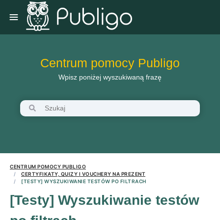
Centrum pomocy Publigo
Wpisz poniżej wyszukiwaną frazę
CENTRUM POMOCY PUBLIGO
CERTYFIKATY, QUIZY I VOUCHERY NA PREZENT
[TESTY] WYSZUKIWANIE TESTÓW PO FILTRACH
[Testy] Wyszukiwanie testów