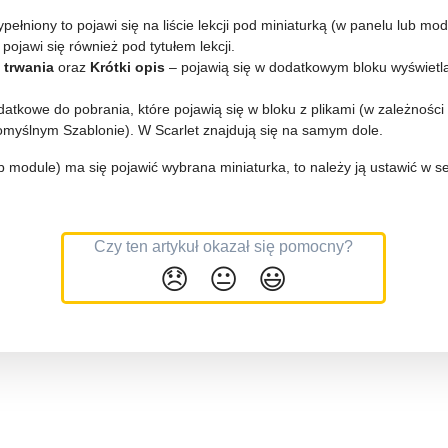
wypełniony to pojawi się na liście lekcji pod miniaturką (w panelu lub mo
pojawi się również pod tytułem lekcji.
 trwania
oraz
Krótki opis
– pojawią się w dodatkowym bloku wyświetl
datkowe do pobrania, które pojawią się w bloku z plikami (w zależności
 Domyślnym Szablonie). W Scarlet znajdują się na samym dole.
lub module) ma się pojawić wybrana miniaturka, to należy ją ustawić w s
Czy ten artykuł okazał się pomocny?
😞
😐
😃