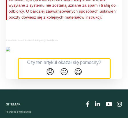
wysyłane z systemu nie zostaną uznane za spam i trafią do
odbiorcy. O bardziej zaawansowanych sposobach ustawień
poczty dowiesz się z kolejnych materiałów instrukcji.
#ustawienia #email #odnośnik #aktywacja #wordpress
Czy ten artykuł okazał się pomocny?
😞
😐
😃
SITEMAP
Powered by
Helpwise